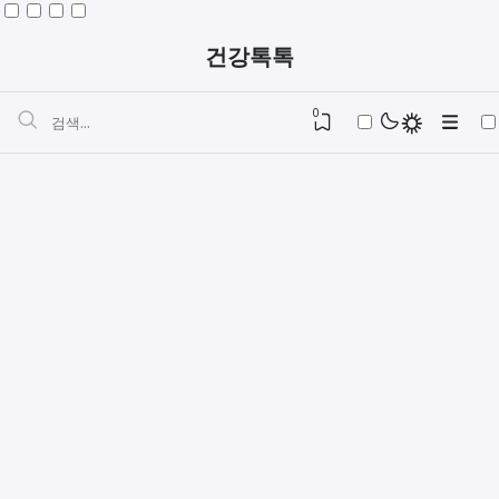
건강톡톡
0
자동차검사 민간vs공단검사 장단점 비교예약
요양보호사자격증준비