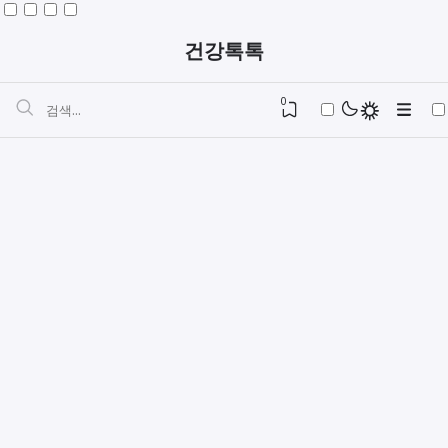
건강톡톡
0
자동차검사 민간vs공단검사 장단점 비교예약
요양보호사자격증준비